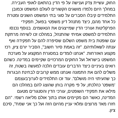
החוק, עשיית צדק וענישה על פי הדין בהתאם לאופי העבירה.
במהלך היום נלמדו מושגים הקשורים לעולם המשפט וכמובן
התלמידים קיבלו הסברים על סוגי בתי המשפט השונים ומטרת
כל אחד מהם, כיצד מתנהל דיון משפטי בפועל, תפקידי
הפרקליטות ועורכי הדין שמייצגים את הנאשמים. בנוסף נכנסו
התלמידים למשפט אמיתי שהתנהל, במהלכו זכו לשיחה מרתקת
עם שופטת בית משפט השלום שסיפרה להם על תפקידה ואף
ענתה לשאלותיהם. "זה באמת סיור חשוב", הסביר יורם ציון, רכז
מקצוע האזרחות. "אנחנו לומדים במסגרת המקצוע על מערכת
המשפט בישראל ועל החוקים המרכזיים שקיימים במדינה. כשהם
רואים בעיניים כיצד הדברים עובדים הלכה למעשה בשטח, זה
משלים להם את התמונה ואנחנו ממש קרובים לבחינת הבגרות
כך שהעיתוי היה מושלם". עוד זכו התלמידים לערוךבעצמם
'משפט' כהלכתו, על פי מקרה בוחן שהוצג להם במהלכו הם
מילאו את תפקידי השופטים, עורכי הדין והסנגורים מטעם
המדינה, כאשר הם מקיימים אותו בתוך אולם מליאה רשמי. "הם
חזרו מאד מרוצים ומלאי עניין מהיום הזה ועל כך אני שמח", סיכם
ציון.