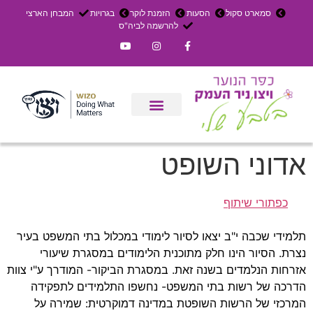
סמארט סקול
הסעות
הזמנת לוקר
בגרויות
המבחן הארצי
להרשמה לביה"ס
צרו קשר
אירוחים בכפר
ניר העמק
עדכון שבועי
משק חקלאי
הרשמה לפנימייה
אדוני השופט
כפתורי שיתוף
תלמידי שכבה י"ב יצאו לסיור לימודי במכלול בתי המשפט בעיר
נצרת. הסיור הינו חלק מתוכנית הלימודים במסגרת שיעורי
אזרחות הנלמדים בשנה זאת. במסגרת הביקור- המודרך ע"י צוות
הדרכה של רשות בתי המשפט- נחשפו התלמידים לתפקידה
המרכזי של הרשות השופטת במדינה דמוקרטית: שמירה על