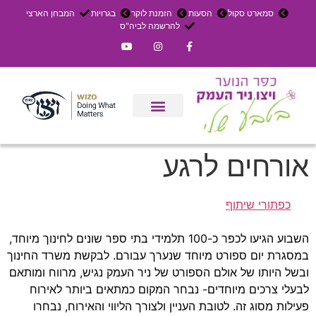
סמארט סקול
הסעות
הזמנת לוקר
בגרויות
המבחן הארצי
להרשמה לביה"ס
צרו קשר
אירוחים בכפר
ניר העמק
עדכון שבועי
משק חקלאי
הרשמה לפנימייה
אורחים לרגע
כפתורי שיתוף
השבוע הגיעו לכפר כ-100 תלמידי בתי ספר שונים לחינוך מיוחד,
במסגרת יום ספורט מיוחד שנערך עבורם. לבקשת משרד החינוך
ובשל היותו של אולם הספורט של ניר העמק נגיש, מרווח ומותאם
לבעלי צרכים מיוחדים- נבחר המקום כמתאים ביותר לאירוח
פעילות מסוג זה. לטובת העניין ולצורך הליווי והאירוח, נבחרו