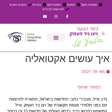
סמארט סקול
הסעות
הזמנת לוקר
בגרויות
המבחן הארצי
להרשמה לביה"ס
צרו קשר
אירוחים בכפר
ניר העמק
עדכון שבועי
משק חקלאי
הרשמה לפנימייה
איך עושים אקטואליה
מאי 19, 2021
כפתורי שיתוף
נדב אייל, מבכירי כתבי החדשות בישראל, התארח להרצאת
זום בפני תלמידי מגמת תקשורת של ויצו ניר העמק. אייל
המשמש כפרשן בכיר בדסק העולמי של חדשות 13 וכן ככותב