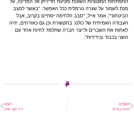
התפתחות המוטציות השונות ומניעת חדירתן אל המדינה, על
מנת לשמור על שגרה נורמלית ככל האפשר. "באשר למצב
הביטחוני", אמר אייל, "סבב הלחימה יסתיים בקרוב, אבל
העבודה האמיתית של כולנו: בתקשורת וכן גם כאזרחים, יהיה
לאחות את השברים ולייצר חברה שתלמד לחיות אחד עם
השני בכבוד ובידידות".
הקודם
הבא
חזרנו בגדול!
יריד חקר מדע