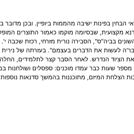
 600 -של שכבה י"א- וודאי הבחין בפינות ישיבה מהממות ביופיין. ובכ
סדנא מקצועית, שבסיומה מוקמו כאמור התוצרים המופ
ונים בביה"ס", הסבירה נורית מזרחי, רכזת שכבה י'. "
חבר'ה לעשות את הדברים בעצמם". בעזרתה של נירית
ם את הציוד הנדרש. לאחר הסבר קצר לתלמידים, החלה 
ך מספר שעות כבר עמדו מוכנים: ספסלים ושולחנות במג
בות הצלחת המיזם, מתוכננות בהמשך סדנאות נוספות 