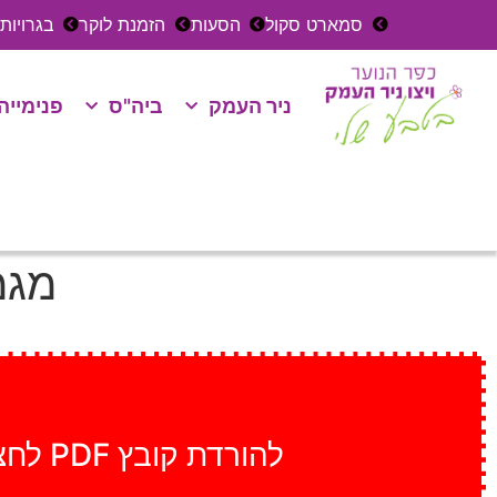
סמארט סקול
הסעות
הזמנת לוקר
בגרויות
ניר העמק
ביה"ס
פנימייה
מגמ
להורדת קובץ PDF לחצו כאן הכוון ט תשפ"ה הורים - לקריאה בלבד