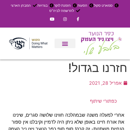
סמארט סקול
הסעות
הזמנת לוקר
בגרויות
המבחן הארצי
להרשמה לביה"ס
צרו קשר
אירוחים בכפר
ניר העמק
עדכון שבועי
משק חקלאי
הרשמה לפנימייה
חזרנו בגדול!
אפריל 28, 2021
כפתורי שיתוף
אחרי למעלה משנה שבמהלכה חווינו שלושה סגרים, שינינו
את אורח חיינו באופן שלא ניתן היה לדמיין וקיבלנו אין ספור
הנחיות משתנות- זה קרה! סוף סוף כפר הנוער ויצו ניר העמק