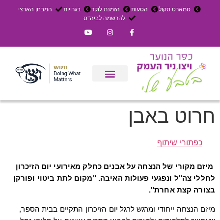
סמארט סקול
הסעות
הזמנת לוקר
בגרויות
המבחן הארצי
להרשמה לביה"ס
צרו קשר
אירוחים בכפר
ניר העמק
עדכון שבועי
משק חקלאי
הרשמה לפנימייה
חרוט באבן
כפתורי שיתוף
מיזם מקורי של הנצחה על אבנים כחלק מאירועי יום הזיכרון
לחללי צה"ל ונפגעי פעולות האיבה. "מקום לתת ביטוי ופורקן
בצורה קצת אחרת".
מיזם הנצחה ייחודי ומרגש לרגל יום הזיכרון התקיים בבית הספר,