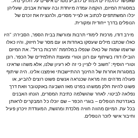
שאפשר לתלמידים ולמורים להביע מסרים אישיים על חלוקי נחל.
במסגרת המיזם, הוקמה עמדה מיוחדת ובה עשרות אבנים, שעליהן
יכלו המשתתפים לכתוב או לצייר מסרים, ולהנציח את זכרם של
הנופלים בדרך ייחודית ומקורית.
מירב דודו, מרכזת לימודי תרבות ומורשת בבית הספר, הסבירה: "היו
כאלו שכתבו מילים שעסקו באחדות או עם מסר של חיזוק, והיו כאלו
שרשמו שמות של כאלו שנפלו במלחמת 'חרבות ברזל'". את המיזם
הובילו דודו בשיתוף עם רונן וטורי ומועצת התלמידים של הכפר. רונן
וטורי הוסיף: "חשוב לי לציין כי זה לא רעיון שלנו, אלא משהו שראינו
במסגרות אחרות של החינוך ההתיישבותי ואימצנו אלינו. היה שיתוף
פעולה מדהים וזה מראה שכנראה אנשים פשוט רוצים להביע, או
פשוט להיות חלק ממשהו בפרט מאז השבעה באוקטובר וזאת דרך
נפלאה לביטוי. לאחר שהושלמה כתיבת המסרים, הונחו האבנים
באנדרטת הנופלים – בוגרי הכפר – שם יוכלו כל המבקרים לראותן
בכל עת. המיזם מהווה חוויה מלכדת ומרגשת, המעודדת זיכרון פעיל
וחיבור אישי לזכר הנופלים.