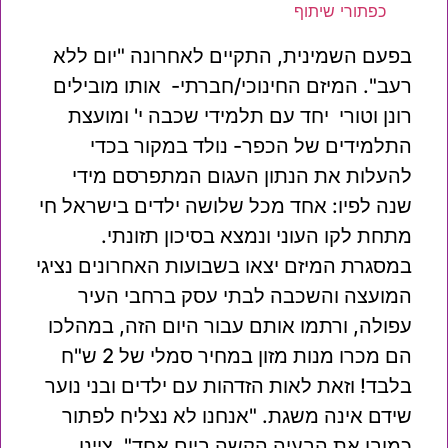
כפתורי שיתוף
בפעם השמינית, התקיים לאחרונה "יום ללא
רעב". המיזם החינוכי/חברתי- אותו מובילים
רונן וטורי יחד עם תלמידי שכבה י' ומועצת
התלמידים של הכפר- נולד במקור בכדי
להעלות את הנתון העגום המתפרסם מידי
שנה לפיו: אחד מכל שלושה ילדים בישראל חי
מתחת לקו העוני ונמצא בסיכון תזונתי.
במסגרת המיזם יצאו בשבועות האחרונים נציגי
המועצה והשכבה לבתי עסק ברחבי העיר
עפולה, ורתמו אותם עבור היום הזה, במהלכו
הם מכרו מנות מזון במחיר סמלי של 2 ש"ח
בלבד! וזאת לאות הזדהות עם ילדים ובני נוער
שידם אינה משגת. "אנחנו לא נצליח לפתור
כמובן את הבעיה הקשה ביום אחד", ציינו