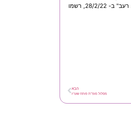
ונציגי המועצה במטרה לאפשר לתלמידים בכפר להיחשף לנתונים ולפעילות החברתית החשובה. "יום ללא רעב" ב- 28/2/22, רשמו
הבא
מסלול מופ"ת פותח שעריו