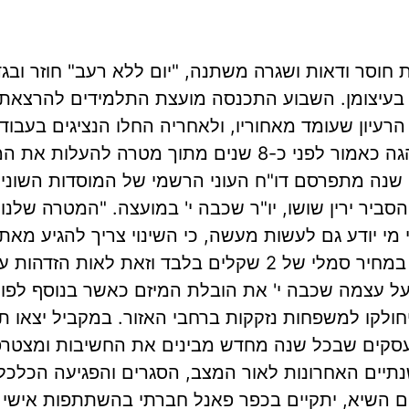
ת חוסר ודאות ושגרה משתנה, "יום ללא רעב" חוזר ובג
 בעיצומן. השבוע התכנסה מועצת התלמידים להרצאת
עיון שעומד מאחוריו, ולאחריה החלו הנציגים בעבוד
לצוותים ומיפוי השטח. 'יום ללא רעב' הינו מיזם שנהגה כאמור לפני כ-8 שנים
 שנה מתפרסם דו"ח העוני הרשמי של המוסדות השונים ו
סביר ירין שושו, יו"ר שכבה י' במועצה. "המטרה שלנו
 מי יודע גם לעשות מעשה, כי השינוי צריך להגיע מאתנו
מגויסים עסקי מזון ברחבי עפולה ומוכרים מנות מזון במחיר סמלי של 2 שקלים ב
 עצמה שכבה י' את הובלת המיזם כאשר בנוסף לפורמ
 ויחולקו למשפחות נזקקות ברחבי האזור. במקביל יצאו 
 עסקים שבכל שנה מחדש מבינים את החשיבות ומצטרפ
נתיים האחרונות לאור המצב, הסגרים והפגיעה הכלכל
יום השיא, יתקיים בכפר פאנל חברתי בהשתתפות אישי 