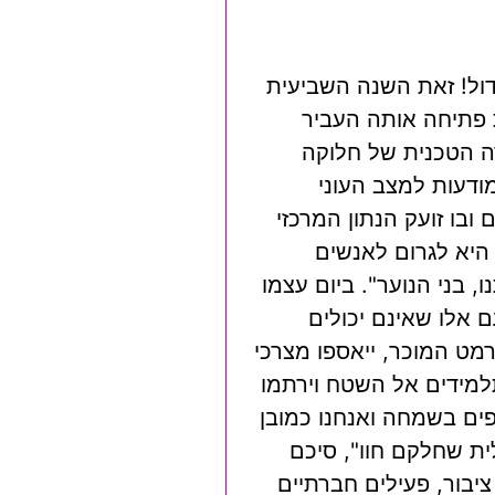
דול! זאת השנה השביעית
 פתיחה אותה העביר
ה הטכנית של חלוקה
 מתוך מטרה להעלות את המודעות למצב העוני
בו זועק הנתון המרכזי
 היא לגרום לאנשים
, בני הנוער". ביום עצמו
לבד וזאת לאות הזדהות עם אלו שאינם יכולים
ט המוכר, ייאספו מצרכי
תלמידים אל השטח וירתמו
ים בשמחה ואנחנו כמובן
ית שחלקם חוו", סיכם
ציבור, פעילים חברתיים