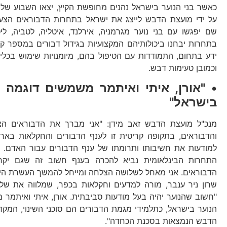
כאשר בני הנוער בישראל נהנים מחופשת הקיץ, יצאו השבוע של
על ידי מועצת הדבש לייצג את ישראל בתחרות הדבוראים הצע
שם יפגשו עם בני נוער מגרמניה, אירלנד, איטליה, לטביה, ליטא
בתחרות יבחנו ביכולותיהם המקצועיות בגידול דבורים במספר קטג
ידע בתחום, התמודדות עם הטיפול בהם, מיומנויות שימוש בכל
וכמובן טעימות דבש.
• "אורן, איתי ואיתמר משמשים דוגמה ל
בישראל"
מנכ"ל מועצת הדבש זאב מידן: "אני מברך את הדבוראים הצע
והדבוראים, בתקופה קריטית זו לענף הדבורים והחקלאות באר
למודעות את חשיבותו ותרומתו של ענף הדבורים עבור האדם. א
התחרות הבינלאומית נביא להכרה בענף חשוב זה שגם יק
הדבוראים. אני מאחל לשלושה הצלחה ומייחל להמשך העשרת הי
שרון ניר ענבר, מורה למדעים וחקלאות בכפר, שמלווה את של
"חשוב שהנוער יהיה בעל מודעות סביבתית. אורן, איתי ואיתמר 
הנוער בישראל, כתלמידי מגמת הדבורים הם סוכני השינוי, המקד
הדבש הנמצאות בסכנת הכחדה".