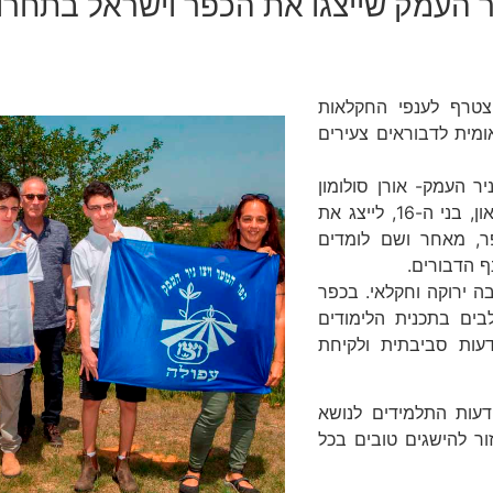
ניר העמק שייצגו את הכפר וישראל בתחרו
הצטרף לענפי החקלאות
אומית לדבוראים צעירים
 העמק- אורן סולומון
מעפולה, איתי אוסטרייכר מגן נר ואיתמר שובינסקי ממושב רם און, בני ה-16, לייצג את
ר, מאחר ושם לומדים
ף הדבורים.
ה ירוקה וחקלאי. בכפר
לבים בתכנית הלימודים
דעות סביבתית ולקיחת
עות התלמידים לנושא
ור להישגים טובים בכל