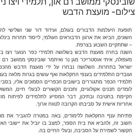
שובינסקי ממושב רם און, תלמידי ויצו 
צילום- מועצת הדבש
תופעת היעלמות הדבורים בעולם, ועידוד דור שני ושלישי ל
השונים, הביאו את ארגון הדבוראים העולמי, לייסוד תחרות בינל
– שתתקיים השבוע בצרפת.
השנה בחרה מועצת הדבש בשלושה תלמידי כפר הנוער ויצו בניר
ישראל בתחרות. השלושה נבחרו על ידי מועצת הדבש מהכפ
ועובדים התלמידים בענפי החקלאות ואף עושים בגרות מלאה בענ
תלמידי הכפר מתגוררים בישובים הכפריים הסמוכים אליו, בסביב
לומדים תכנים אקולוגיים, ותכנים הקשורים לבעלי חיים, המשו
הקיימת בחטיבה ובתיכון, דבר המסייע לתלמידים לפיתוח מו
אחריות אישית על סביבתו הקרובה לטווח ארוך.
פתיחת ענף החקלאות ללימודים, באה במטרה להגביר את מוד
חשוב זה, ולהביא את בית הספר, למצב בו יוביל את יישובי האז
הקשור לשמירת על הסביבה, ובעלי החיים בה.