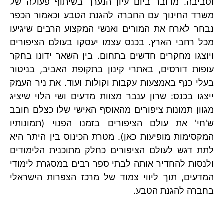
וסביבה. מדובר ביום עיון הנערך בשיתוף פעולה של
משרד החינוך עם החברה להגנת הטבע וכאמור הכפר
נבחר לארח את המורים ואנשי המקצוע הרבים שיגיעו
מכל רחבי הארץ. בכנס עצמו יעסקו בעולם הציפורים
ויוצגו מחקרים חדשים בתחום. בין השאר ידונו בחקר
עופות דורסים, באתרי קינון בתקופת האביב, בניטור
בעלי כנף באמצעות עקבות וקולות ועוד. את ניר העמק
ייצגו בכנס: שרון ענבר מצוות מדעים ושי הלוי שיציג
מגוון תמונות ציפורים מהאוסף האישי שלו כצלם חובב
ש'חי' את עולם הציפורים בזמנו הפנוי (תמונותיו
המקסימות מופיעות כאן). מטרת הכינוס בין היתר היא
לתת דגש לעולם הציפורים כחלק מתוכנית הלימודים
ולנסות להחדיר אותה לבתי ספר רבים במסגרת לימודי
המדעים, תוך ליווי צמוד של מרכז הצפרות הישראלי
בחברה להגנת הטבע.