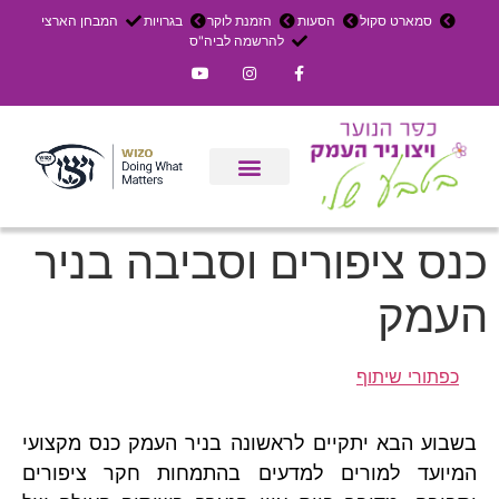
סמארט סקול
הסעות
הזמנת לוקר
בגרויות
המבחן הארצי
להרשמה לביה"ס
צרו קשר
אירוחים בכפר
ניר העמק
עדכון שבועי
משק חקלאי
הרשמה לפנימייה
כנס ציפורים וסביבה בניר
העמק
כפתורי שיתוף
בשבוע הבא יתקיים לראשונה בניר העמק כנס מקצועי
המיועד למורים למדעים בהתמחות חקר ציפורים