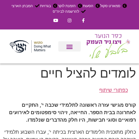
סמארט סקול
הסעות
הזמנת לוקר
בגרויות
המבחן הארצי
להרשמה לביה"ס
צרו קשר
אירוחים בכפר
ניר העמק
עדכון שבועי
משק חקלאי
הרשמה לפנימייה
לומדים להציל חיים
כפתורי שיתוף
קורס מגישי עזרה ראשונה לתלמידי שכבה י', התקיים
לאחרונה בבית הספר. החייאה, זיהוי סימפטומים לאירועים
רפואיים וסוגי חבישות, היו חלק מהדברים שנלמדו.
כחלק מתוכנית הלימודים הארצית בכיתה י', עברו השבוע תלמידי