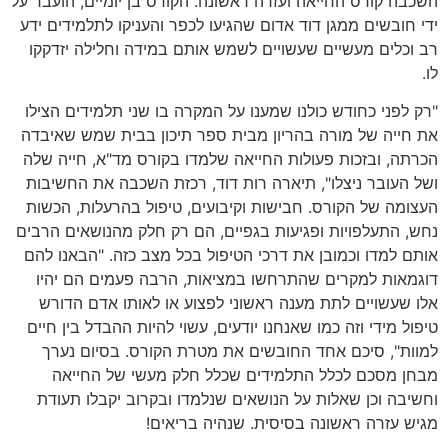
השכבה קורס החייאה ועזרה ראשונה. הקורס בן יומיים, הועבר על
ידי חובשים ממגן דוד אדום שהגיעו לכפר והעניקו לתלמידים ידע
רב וכלים מעשיים שעשויים לשמש אותם במידה וחלילה יזדקקו
לו.
"רק לפני כחודש כולנו שמענו על המקרה בו שני תלמידים הצילו
את חייה של מורה בהריון מבית ספר תיכון בבית שמש שאיבדה
הכרתה, ובזכות פעולות החייאה שלמדו בקורס מד"א, חייה שלה
ושל העובר ניצלו", תיארה רות דוד, רכזת השכבה את החשיבות
העצומה של הקורס. חבישות וקיבועים, טיפול בהרעלות, הכשות
נחש, התעלפויות ופגיעות בגפיים, הם רק חלק מהנושאים הרבים
אותם למדו וכמובן את דרכי הטיפול בכל מצב כזה. "הבאנו להם
דוגמאות למקרים שהתרחשו במציאות, הרבה פעמים הם יהיו
אלו שעשויים לתת מענה ראשוני לפצוע או לאותו אדם הדורש
טיפול מידי וזה כמו שאנחנו יודעים, עשוי להיות ההבדל בין חיים
למוות", סיכם אחד החובשים את מטרת הקורס. בסיום נערך
מבחן מסכם לכלל התלמידים שכלל חלק מעשי של החייאה
וחשיבה וכן שאלות על הנושאים שנלמדו ובקרוב יקבלו תעודת
מגיש עזרה ראשונה בסיסית. שנהיה בריאים!