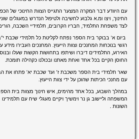
עם היוודע דבר המקרה המצער התגייס הצוות החינוכי של הכפ
החינוך, ויצו ומ.א גלבוע לחשיבה ולטיפול הנדרש במעגלים שוני
לצד משפחת התלמיד, חבריו הקרובים, תלמידיי השכבה, הורים 
ביום א' בבוקר בית הספר נפתח לקליטת כל תלמידי שכבת י"ב
רגשי בנוכחות המחנכים וצוות הייעוץ. המחנכים העבירו מידע ע
האירוע, התלמידים דיברו ושיתפו בתחושות הקשות שעלו ובנוס
החוסן הקיים בכל אחד ואחת מאתנו ובכולנו כקהילה תומכת.
שאר תלמידי בית הספר משכבת ז' ועד שכבת יא' פתחו את ה
עם מחנכי הכיתות שהוכן על ידי צוות הייעוץ.
במהלך השבוע, בכל אחד מהימים, איש חינוך מצוות בית הספר 
המשפחה וליישוב גן נר וימשיך ויקיים מעגלי שיח עם תלמידינו
השונות .