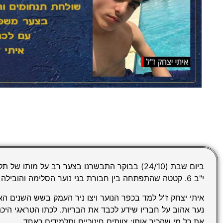
ביום שבת (24/10) בבוקר התבשרנו בצער רב על מותו של
י"ב 6. קטטה שהתפתחה בין חבורת בני נוער הסלימה והובילה למותו הטרגי.
איתי יצחק ז"ל למד בכפר הנוער ויצו ניר העמק בשש השנים הא
נער אהוב על חבריו שידע לכבד את הבריות. לכתו הטראגי הי
את כל מי שהכיר אותו: צוותים חינוכיים ותלמידים כאחד.