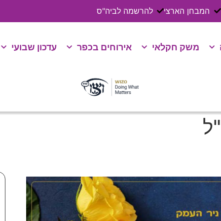
המבחן הארצי
להרשמה לביה"ס
משק חקלאי
אירוחים בכפר
עדכון שבועי
"ל