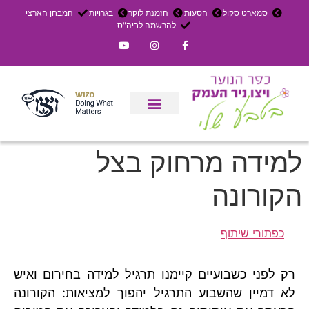
סמארט סקול
הסעות
הזמנת לוקר
בגרויות
המבחן הארצי
להרשמה לביה"ס
צרו קשר
אירוחים בכפר
ניר העמק
עדכון שבועי
משק חקלאי
הרשמה לפנימייה
למידה מרחוק בצל
הקורונה
כפתורי שיתוף
רק לפני כשבועיים קיימנו תרגיל למידה בחירום ואיש
לא דמיין שהשבוע התרגיל יהפוך למציאות: הקורונה