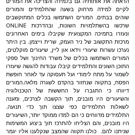
הראתה את אותותיה גם בלמידה והצריכה את המורים
לקיים למידה מרחוק בשעה שהתלמידים והמורים
שוהים בבתים. המורים השתמשו בכלים המתוקשבים
שרכשו בהשתלמויות השונות, ובהדרכות ONLINE
ונעזרו בתמיכה המקצועית שקיבלו בימים האחרונים
מרכזת התקשוב של ניר העמק, שרית וייצמן. בין היתר
נערכו עשרות שיעורי וידאו און ליין, שיעורים מוקלטים,
המורים השתמשו בכלים של משרד החינוך ושל ספקי
התוכן השונים והתלמידים קיבלו עבודות להגשה שיעזרו
לשמור על מתח לימודי ועל תעסוקה עד לאחר חופשת
הפסח, בתקווה שנחזור בהקדם לשגרה מלאה.המורים
דיווחו כי התגברו על החששות של הטכנולוגיה
והשיעורים היו מובנים, תוך הקשבה לצרכים, ומענה
לשאלות התלמידים כפי שצצו תוך כדי תנועה.
התלמידים מדווחים כי הם למדו ממוקד יותר, השיעורים
היו מובנים, והם הצליחו להתרכז תוך ביצוע המשימות
שניתנו להם. כולנו תקווה שהמצב שנקלענו אליו יגמר