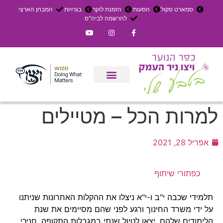
סמארט סקול
הסעות
הזמנת לוקר
בגרויות
המבחן הארצי
להרשמה לביה"ס
צרו קשר
אירוחים בכפר
ניר העמק
עדכון שבועי
משק חקלאי
הרשמה לפנימייה
למרות הכל – מטיילים
אפריל 28, 2021
כפתורי שיתוף
תלמידי שכבה י"ב ו-י"א ניצלו את ההקלות האחרונות שניתנו
על ידי משרד החינוך ורגע לפני שהם מסיימים את שנת
הלימודים שלהם, יצאו לטיול שנתי במגבלות התקופה. חניכי