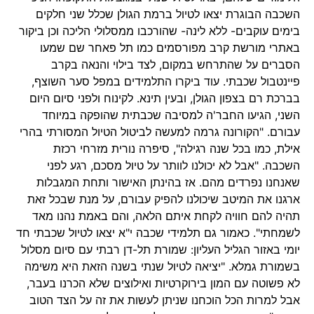
השכבה הבוגרת יצאו לטיול ברמת הגולן שכלל שני חלקים
בימים עוקבים- ללא לינה- שהורכבו ממסלולי הליכה וכן ביקור
באתרי מורשת קרב מפורסמים כמו תל פאחר שם שמעו
הסברים על שהתרחש במקום, לצד בילוי והנאה בקרב
פיינטבול שכבתי. עוד ביקרו התלמידים במפל סער השוצף,
בברכת רם בצפון הגולן, ובעין תינא. לקינוח ולפני סיום היום
השני, הגיעו החבר'ה למסיבה שכבתית שהופקה במיוחד
עבורם. "הקורונה גרמה למעשה לביטול הטיול המסורתי בהרי
אילת, כמו בכל שנה רגילה", סיפרה נורית מזרחי רכזת
השכבה. "אבל לא יכולנו לוותר על טיול מסכם, רגע לפני
שאנחנו נפרדים מהם. אז בהינתן האישור ותחת המגבלות
ארגנו את המיטב שיכולנו להפיק עבורם, על מנת שבכל זאת
תהיה להם חוויה לקחת איתם הלאה, והם באמת נהנו מאד
לשמחתי". כאמור גם תלמידי שכבה י"א יצאו לטיול שכבתי חד
יומי באזור הגליל העליון: שמורת תל-דן רבתי עם סיום מסלול
בשמורת גמלא. "יציאה לטיול שנתי בשנה הזאת היא משימה
לא פשוטה עם המון בירוקרטיות ואילוצים שלא הכרנו בעבר,
אבל למרות הכל הוכחנו שניתן לעשות את זה על הצד הטוב