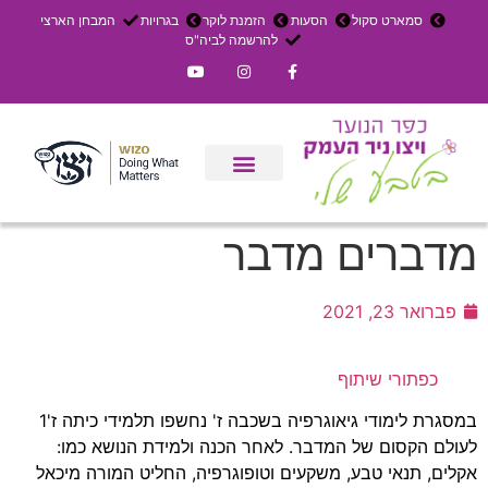
סמארט סקול
הסעות
הזמנת לוקר
בגרויות
המבחן הארצי
להרשמה לביה"ס
צרו קשר
אירוחים בכפר
ניר העמק
עדכון שבועי
משק חקלאי
הרשמה לפנימייה
מדברים מדבר
פברואר 23, 2021
כפתורי שיתוף
במסגרת לימודי גיאוגרפיה בשכבה ז' נחשפו תלמידי כיתה ז'1
לעולם הקסום של המדבר. לאחר הכנה ולמידת הנושא כמו:
אקלים, תנאי טבע, משקעים וטופוגרפיה, החליט המורה מיכאל