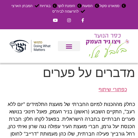
סמארט סקול
הסעות
הזמנת לוקר
בגרויות
המבחן הארצי
להרשמה לביה"ס
צרו קשר
אירוחים בכפר
ניר העמק
עדכון שבועי
משק חקלאי
הרשמה לפנימייה
מדברים על פערים
כפתורי שיתוף
כחלק מההכנות למיזם החברתי של מועצת התלמידים "יום ללא
רעב", התקיים השבוע (ראשון) בניר העמק, פאנל חינוכי בנושא
פערים חברתיים בחברה הישראלית. בפאנל לקחו חלק: חברת
הכנסת יעל גרמן, חברי מועצת העיר עפולה נגה שרון ואיתי כהן,
רחל גורביץ' פעילה חברתית, שלו כהן מעמותת "דרייב" לחוסן