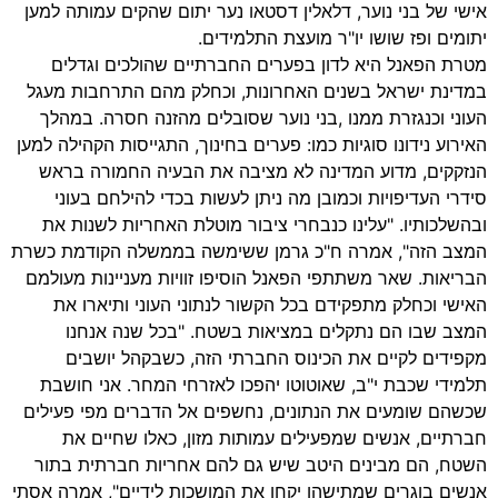
אישי של בני נוער, דלאלין דסטאו נער יתום שהקים עמותה למען
יתומים ופז שושו יו"ר מועצת התלמידים.
מטרת הפאנל היא לדון בפערים החברתיים שהולכים וגדלים
במדינת ישראל בשנים האחרונות, וכחלק מהם התרחבות מעגל
העוני וכנגזרת ממנו ,בני נוער שסובלים מהזנה חסרה. במהלך
האירוע נידונו סוגיות כמו: פערים בחינוך, התגייסות הקהילה למען
הנזקקים, מדוע המדינה לא מציבה את הבעיה החמורה בראש
סידרי העדיפויות וכמובן מה ניתן לעשות בכדי להילחם בעוני
ובהשלכותיו. "עלינו כנבחרי ציבור מוטלת האחריות לשנות את
המצב הזה", אמרה ח"כ גרמן ששימשה בממשלה הקודמת כשרת
הבריאות. שאר משתתפי הפאנל הוסיפו זוויות מעניינות מעולמם
האישי וכחלק מתפקידם בכל הקשור לנתוני העוני ותיארו את
המצב שבו הם נתקלים במציאות בשטח. "בכל שנה אנחנו
מקפידים לקיים את הכינוס החברתי הזה, כשבקהל יושבים
תלמידי שכבת י"ב, שאוטוטו יהפכו לאזרחי המחר. אני חושבת
שכשהם שומעים את הנתונים, נחשפים אל הדברים מפי פעילים
חברתיים, אנשים שמפעילים עמותות מזון, כאלו שחיים את
השטח, הם מבינים היטב שיש גם להם אחריות חברתית בתור
אנשים בוגרים שמתישהו יקחו את המושכות לידיים", אמרה אסתי