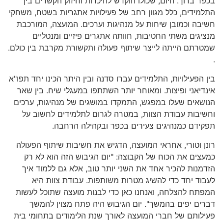
בכפר ברוך. היום, שכולו הוקדש להיכרות וחיזוק הקשרים בין
התלמידים, כלל מגוון רחב של פעילויות אתגריות בשטח, משחקי
חשיבה וכמובן שיחות על מנהיגות וערכים. המועצה, המורכבת
מנציגים משתי החטיבות, חוותה אתגרים פיזיים ומנטליים
שמטרתם הייתה לייצר שיתוף פעולה ותקשורת מקרבת בין כולם.
.
בין הפעילויות, התלמידים עברו סדנה ובין היתר הכינו יחד תפו"א
אינדיאני ופיצות. ומאוחר יותר השתתפו במעגלי שיח. בין שאר
הנושאים שעלו במפגש, התמקדו במושגים של מנהיגות, ערכים
וחשיבות עבודת הצוות, במטרה לגרום לתלמידים לחשוב על
תפקידם כמנהיגים צעירים בכפר ובקהילה הרחבה.
רונן וטורי, אחראי המועצה, הדגיש את חשיבות שיתוף הפעולה
כמעצים את הכוח של הקבוצה: "יום הגיבוש הזה הוא לא רק
הזדמנות להכיר אחד את השני יותר טוב, אלא גם ללמוד איך
לעבוד יחד כדי להשיג מטרות משותפות. עבודת צוות היא
המפתח להצלחה, ואנחנו כאן כדי לבנות מועצה שתוכל לעשות
דברים יפים בהמשך". יום הגיבוש היה פתח מצוין להמשך
פעילותם של חברי המועצה לאורך שנת הלימודים בתחומי בית