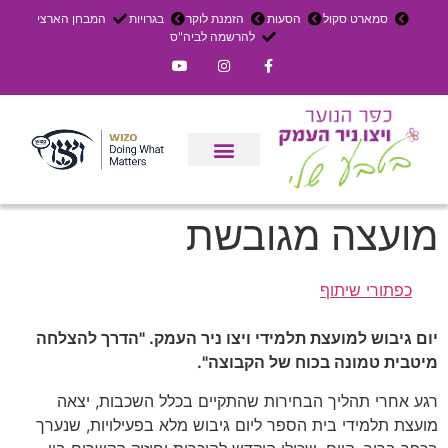
סמארט סקול
הסעות
הזמנת לוקר
בגרויות
המבחן הארצי
להרשמה לביה"ס
צרו קשר
אירוחים בכפר
ניר העמק
עדכון שבועי
משק חקלאי
הרשמה לפנימייה
מועצה מגובשת
כפתורי שיתוף
יום גיבוש למועצת תלמידי ויצו ניר העמק. "הדרך להצלחה
מיטבית טמונה בכוח של הקבוצה".
רגע אחרי תהליך הבחירות שהתקיים בכלל השכבות, יצאה
מועצת תלמידי בית הספר ליום גיבוש מלא בפעילויות, שנערך