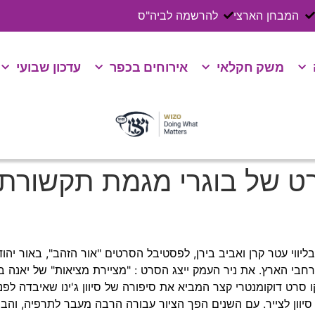
המבחן הארצי
להרשמה לביה"ס
משק חקלאי
אירוחים בכפר
עדכון שבועי
רט של בוגרי מגמת תקשורת
יווי עטר קרן ואביב בירן, לפסטיבל הסרטים "אור הזהב", באור י
י הארץ. את ניר העמק ייצג הסרט : "מציירת מציאות" של יאנה באביץ
סיוון לצייר. עם השנים הפך הציור עבורה הרבה מעבר לתרפיה, וה