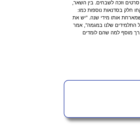
רתית רבה ומגוונת, כשהשיא שלה הוא: הקמת תנועת נוער עירונית לציור גראפיטי. כאמור, הסרט לקח חלק בתחרות יחד עם עוד 43 סרטים וזכה לשבחים. בין השאר,
ו חלק בסדנאות נוספות כמו:
שמארחת אותו מידי שנה. "יש את
התלמידים שלנו במגמה", אמר
ערך מוסף למה שהם לומדים