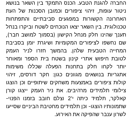
החברה להגנת הטבע. הכנס התמקד בין השאר בנושא
ניטור עופות, זיהוי ציפורים וכמובן הסכנות של העת
האחרונה הקשורות במפגעים סביבתיים והתפתחות
טכנולוגית. בין השאר יצאו הנוכחים לשטח וביקרו בנחל
תענך שהינו חלק מנחל הקישון (בסמוך למושב חבר),
שם נחשפו לציפורים המקומיות ושיגרת יומן בסביבת
המחייה הטבעית שלהן. בהמשך חזרו לניר העמק
לטובת חיפוש אתרי קינון בשטח בית הספר ומאוחר
יותר לקחו חלק בתחנות הפעלה שכללו משימות
אתגריות בנושאים מגוונים כגון: חקר דורסים, זיהוי
קולות ציפורים באמצעות משחקים שיתופיים וכן הוצגו
צילומי תלמידים מרהיבים. את ניר העמק ייצגו קורן
קאלקר, תלמיד כיתה י'2 וצלם חובב בזמנו הפנוי-
שתמונותיו הוצגו- וכן תלמידים מחטיבת הביניים שסייעו
לשרון ענבר שהפיקה את האירוע.