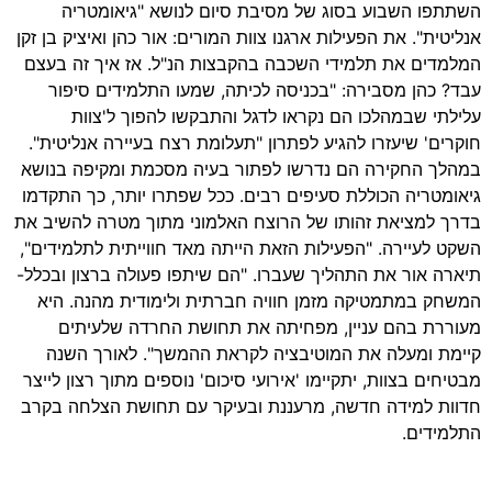
השתתפו השבוע בסוג של מסיבת סיום לנושא "גיאומטריה
אנליטית". את הפעילות ארגנו צוות המורים: אור כהן ואיציק בן זקן
המלמדים את תלמידי השכבה בהקבצות הנ"ל. אז איך זה בעצם
עבד? כהן מסבירה: "בכניסה לכיתה, שמעו התלמידים סיפור
עלילתי שבמהלכו הם נקראו לדגל והתבקשו להפוך ל'צוות
חוקרים' שיעזרו להגיע לפתרון "תעלומת רצח בעיירה אנליטית".
במהלך החקירה הם נדרשו לפתור בעיה מסכמת ומקיפה בנושא
גיאומטריה הכוללת סעיפים רבים. ככל שפתרו יותר, כך התקדמו
בדרך למציאת זהותו של הרוצח האלמוני מתוך מטרה להשיב את
השקט לעיירה. "הפעילות הזאת הייתה מאד חווייתית לתלמידים",
תיארה אור את התהליך שעברו. "הם שיתפו פעולה ברצון ובכלל-
המשחק במתמטיקה מזמן חוויה חברתית ולימודית מהנה. היא
מעוררת בהם עניין, מפחיתה את תחושת החרדה שלעיתים
קיימת ומעלה את המוטיבציה לקראת ההמשך". לאורך השנה
מבטיחים בצוות, יתקיימו 'אירועי סיכום' נוספים מתוך רצון לייצר
חדוות למידה חדשה, מרעננת ובעיקר עם תחושת הצלחה בקרב
התלמידים.