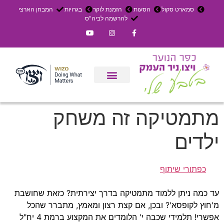
סמארט סקול
הסעות
הזמנת לוקר
בגרויות
המבחן הארצי
להרשמה לביה"ס
צרו קשר
אירוחים בכפר
ניר העמק
עדכון שבועי
משק חקלאי
הרשמה לפנימייה
מתמטיקה זה משחק
ילדים
כפתורי שיתוף
עד כמה ניתן ללמוד מתמטיקה בדרך יצירתית? כזאת שחושבת
מ'חוץ לקופסא'? ובכן, אם קצת רצון ומאמץ, מתברר שהכל
אפשרי! תלמידי שכבה י' הלומדים את המקצוע ברמת 4 יח"ל