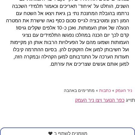
השנים, הוחלט על 'איחוד' תאריכים וכאמור תלמידי השכבה
נרתמו בהובלת המחנכת נתי בן גיאת ויצאו אל השטח עם
המון רצון ומוטיבציה לגייס סכום כסף נאה שישרת את המטרה
הנעלה של אותן העמותות. ואכן כ-10 אלפים שקלים גויסו!
קדם לכך יום הכנה במהלכו נפגשו התלמידים עם נציגי
העמותות ושמעו מהם על הפעילויות הרבות אותן הן מקיימות
ועל חשיבותן למען אלו הזקוקים להן. בסיום ההתרמה קיבלו
תעודות הערכה על התנדבותם למען הקהילה ובמקרה הזה,
למען אותם אנשים שצריכים את עזרתם.
ניר העמק
»
כתבות
»
מתרימים באהבה
תוייג
כפר הנוער ויצו ניר העמק
מוזמנים לשתף ב ❤