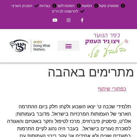
סמארט סקול
הסעות
הזמנת לוקר
בגרויות
המבחן הארצי
להרשמה לביה"ס
צרו קשר
אירוחים בכפר
ניר העמק
עדכון שבועי
משק חקלאי
הרשמה לפנימייה
מתרימים באהבה
כפתורי שיתוף
תלמידי שכבה ט' יצאו השבוע ולקחו חלק ביום ההתרמה
הארצי של העמותות המרכזיות בישראל. מדובר בעמותות:
אלו"ט, סיסטיק פיברוזיס, מרכז לטיפול וחקר באוטיזם והאגודה
לסוכרת נעורים בישראל. בעבר היה נהוג לקיים התרמות
במועדים שונים ולא אחידים אך עקב ריבוי העמותות עם