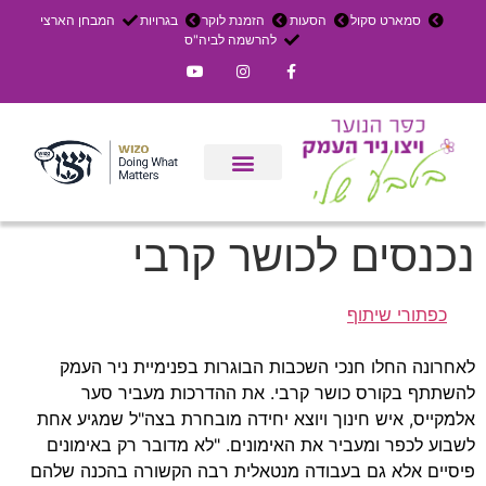
סמארט סקול
הסעות
הזמנת לוקר
בגרויות
המבחן הארצי
להרשמה לביה"ס
צרו קשר
אירוחים בכפר
ניר העמק
עדכון שבועי
משק חקלאי
הרשמה לפנימייה
נכנסים לכושר קרבי
כפתורי שיתוף
לאחרונה החלו חנכי השכבות הבוגרות בפנימיית ניר העמק
להשתתף בקורס כושר קרבי. את ההדרכות מעביר סער
אלמקייס, איש חינוך ויוצא יחידה מובחרת בצה"ל שמגיע אחת
לשבוע לכפר ומעביר את האימונים. "לא מדובר רק באימונים
פיסיים אלא גם בעבודה מנטאלית רבה הקשורה בהכנה שלהם