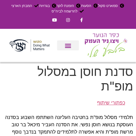
סמארט סקול
הסעות
הזמנת לוקר
בגרויות
המבחן הארצי
להרשמה לביה"ס
צרו קשר
אירוחים בכפר
ניר העמק
עדכון שבועי
משק חקלאי
הרשמה לפנימייה
סדנת חוסן במסלול
מופ"ת
כפתורי שיתוף
תלמידי מסלול מופ"ת בחטיבה העליונה השתתפו השבוע בסדנה
העוסקת בנושא חוסן נפשי. את הסדנה העביר מיכאל בר טוב
מרשת מופ"ת והיא אפשרה לתלמידים להתמקד בנדבך נוסף