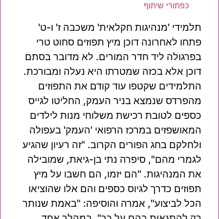
כפתורי שיתוף
תלמידי 'מנהיגות חקלאית' משכבה ז' ו-ט'
פתחו לאחרונה דוכן מיץ תפוזים סחוט טרי
בפרגולה ליד חדר המורים. לא מדובר בסתם
דוכן אלא בכזה שמטרתו היא נעלה ומבורכת.
התלמידים שקטפו עוד קודם את התפוזים
מהפרדס שנמצא בניר העמק, החליטו לגייס
כספים לטובת רכישת משלוחי מנות לילדים
המאושפזים במרכז הרפואי 'העמק' בעפולה
ולחלקם בחג הפורים הקרוב. "זה רעיון שהגיע
לגמרי מהם", סיפרה נתי בן-גיאת, שמובילה
את המנהיגות. "הם יזמו, הם חשבו על מיץ
תפוזים כדרך לגיוס כספים והם אלו שהוציאו
הכל לביצוע", אמרה והוסיפה: "באמת שנותר
רק להתגאות בהם על כך". במהלך אחד