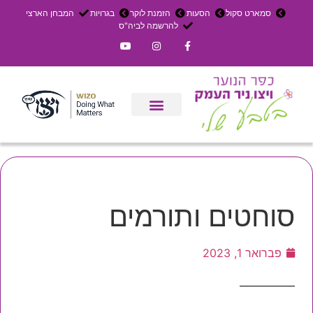
סמארט סקול
הסעות
הזמנת לוקר
בגרויות
המבחן הארצי
להרשמה לביה"ס
צרו קשר
אירוחים בכפר
ניר העמק
עדכון שבועי
משק חקלאי
הרשמה לפנימייה
סוחטים ותורמים
פברואר 1, 2023