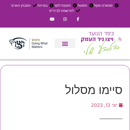
סמארט סקול
הסעות
הזמנת לוקר
בגרויות
המבחן הארצי
להרשמה לביה"ס
צרו קשר
אירוחים בכפר
ניר העמק
עדכון שבועי
משק חקלאי
הרשמה לפנימייה
סיימו מסלול
יוני 13, 2023