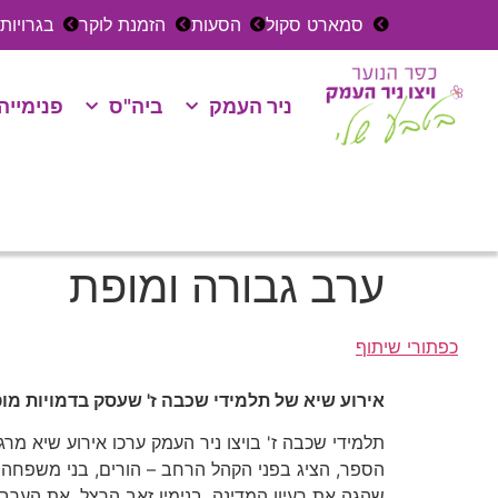
סמארט סקול
הסעות
הזמנת לוקר
בגרויות
ניר העמק
ביה"ס
פנימייה
ערב גבורה ומופת
כפתורי שיתוף
אירוע שיא של תלמידי שכבה ז' שעסק בדמויות מו
תלמידי שכבה ז' בויצו ניר העמק ערכו אירוע שיא מר
הספר, הציג בפני הקהל הרחב – הורים, בני משפחה ומ
שהגה את רעיון המדינה, בנימין זאב הרצל. את הערב