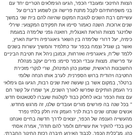
הצוות החינוכי ומעובדי הכפר, הגיעו הגימלאים הטריים יחד עם
בני משפחותיהם לקבל מתנת פרישה וכן לשמוע דברים על
עשייתם רבת השנים לטובת המקום שהיווה להם בית שני במשך
שנים ארוכות. השנה כאמור סיימו את תפקידם המקצועי: שירלי
שלזינגר מצוות הוראת האנגלית, רוזאנה גפני שלימדה במגמת
כימיה, יעל דרורי שלימדה בין השאר גיאוגרפיה וידיעת הארץ,
ואשר בן שגדל וצמח בכפר עוד כתלמיד והמשיך עשרות בשנים
ללמד של"ח, גיאוגרפיה ואזרחות, וכמובן ניהל את חטיבת הביניים
עד פרישתו. מצוות עובדי הכפר סיימו: מירים יעקב מנהלת
החשבונות הראשית, שמעון כהן המינהלן, שרי לנקרי מזכירת
החטיבה ויהודית ברוש הספרנית. לערב אותו הנחה שלומי
ברטלר, במקום אשר בן שעשה זאת שנים רבות, הגיעו גם גימלאי
ניר העמק הותיקים שפרשו לאורך השנים, אך שמרו על קשר חם
עם צוות הכפר ובאו לחלוק כבוד לקולגות שעברו לסטאטוס חדש.
" בכל שנה בה פורשים מורים ועובדים שלנו, זה מרגש מחדש.
אנשים שנתנו שנים רבות לניר העמק והיו חלק בלתי נפרד
מהעשייה הענפה של הכפר, יוצאים לדרך חדשה בחיים ואנחנו
כאן בכדי להוקיר את עשייתם ולומר להם תודה", אמרה אסתי
כהן, מנ"כלית הכפר. לכבוד האירוע חיברה רכזת החינוך החברתי,