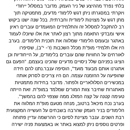
בלתי נפרד מההיצע של ניר העמק. מדובר במסלול ייחודי
ויוקרתי במסגרתו ניתן דגש ללימודי מדעים, מתמטיקה תוך
מתן דגש על מצוינות לימודית וחברתית. בכל שנה ישנו ביקוש
רב להתקבל למסלול זה והתלמידים המועמדים עוברים ראיון
אישי ומבדקי התאמה מתוך רצון לאתר את אלו שיוכלו לעמוד
באתגר ובעומס הלימודי שמלווה את תוכנית הלימודים. בערב
היו אלו תלמידי מופ"ת מכלל השכבות (ז'- י"ב), שסיפרו
לאורחים על החוויות שהם עוברים בלימודים, על הייחודיות וכן
הציגו בפניהם שלל ניסויים מדעיים שהכינו בעצמם. "הפעם גם
אתגרנו אותם מבעוד מועד", הוסיפה ענבר.נתנו להם חידה
שהופיעה על ההזמנה עצמה. הם היו צריכים לסרוק אותה
במכשירים הסלולאריים ולפתור. מדובר בחידות מתמטיות
מאתגרות שחיבר צוות המורים שמלמד במופ"ת. זאת הייתה
טעימה קטנה על קצה המזלג ממה שצפוי להם בהמשך".
בערב נכח מיכאל ברטוב, מנחה מטעם מופ"ת המלווה את
הלימודים בניר העמק שהרבה בשבחים על העשייה המקצועית
רבת השנים. ענבר מציינת לסיום כי ההרשמה עדיין פתוחה
ופרטים נוספים ניתן למצוא באתר או באמצעות פניה ישירה