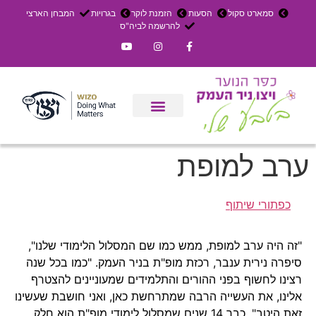
סמארט סקול
הסעות
הזמנת לוקר
בגרויות
המבחן הארצי
להרשמה לביה"ס
צרו קשר
אירוחים בכפר
ניר העמק
עדכון שבועי
משק חקלאי
הרשמה לפנימייה
ערב למופת
כפתורי שיתוף
"זה היה ערב למופת, ממש כמו שם המסלול הלימודי שלנו",
סיפרה נירית ענבר, רכזת מופ"ת בניר העמק. "כמו בכל שנה
רצינו לחשוף בפני ההורים והתלמידים שמעוניינים להצטרף
אלינו, את העשייה הרבה שמתרחשת כאן, ואני חושבת שעשינו
זאת היטב". כבר 14 שנים שמסלול לימודי מופ"ת הוא חלק