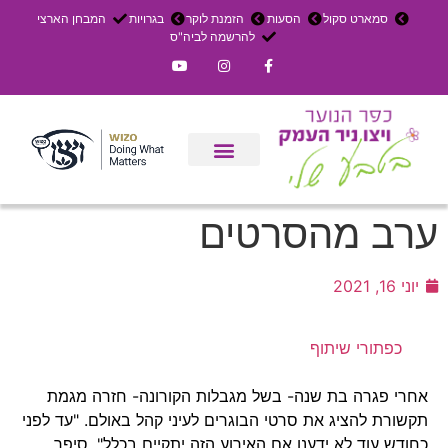
סמארט סקול
הסעות
הזמנת לוקר
בגרויות
המבחן הארצי
להרשמה לביה"ס
צרו קשר
אירוחים בכפר
ניר העמק
עדכון שבועי
משק חקלאי
הרשמה לפנימייה
ערב מהסרטים
יוני 16, 2021
כפתורי שיתוף
אחרי פגרה בת שנה- בשל מגבלות הקורונה- חזרה מגמת
תקשורת להציג את סרטי הבוגרים לעיני קהל באולם. "עד לפני
כחודש עוד לא ידענו אם האירוע הזה יתקיים בכלל", סיפר