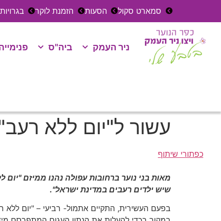
סמארט סקול
הסעות
הזמנת לוקר
בגרויות
ניר העמק
ביה"ס
פנימייה
עשור ל"יום ללא רעב"
כפתורי שיתוף
מאות בני נוער ברחובות עפולה נהנו ממיזם "יום 
שיש ילדים רעבים במדינת ישראל".
בפעם העשירית, התקיים אתמול- רביעי – "יום ללא רע
במקור בכדי להעלות את הנתון העגום המתפרסם מידי 