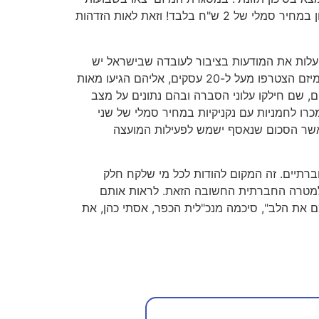
האחרונים נציגי המועצה והשכבה לבתי עסק ברחבי העיר עפולה, ורתמו אותם עבור היום הזה, במהלכו הם מכרו מנות מזון במחיר סמלי של 2 ש"ח בלבד! וזאת לאות הזדהות
להעלות את המודעות בציבור לעובדה שבישראל יש
יותר מידי ילדים רעבים והכי חמור שהמצב לא ממש משתנה לטובה, עובדה שכבר עשור ברציפות שהיום הזה מתקיים". למיזם הצטרפו מעל ל-20 עסקים, אליהם הגיעו מאות
ם, שם חילקו עלוני הסברה ובהם נתונים על מצב
כרו לחמניות עם נקניקיות במחיר סמלי של שני
 כאשר הסכום שנאסף ישמש לפעילות המועצה
חברתיים. זה המקום להודות לכל מי שלקח חלק
 למטרה החברתית החשובה הזאת. לראות אותם
ם את הלב", סיכמה מנכ"לית הכפר, אסתי כהן, את