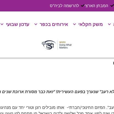
המבחן הארצי
להרשמה לביה"ס
משק חקלאי
אירוחים בכפר
עדכון שבועי
ללא רעב" שנערך בפעם העשירית! "זאת כבר מסורת ארוכת שנים ונ
ב". המיזם החינוכי/חברתי- אותו מובילים רונן וטורי יחד עם מנהיג
שנה לפיו: אחד מכל שלושה ילדים בישראל חי מתחת לקו העוני ונמ