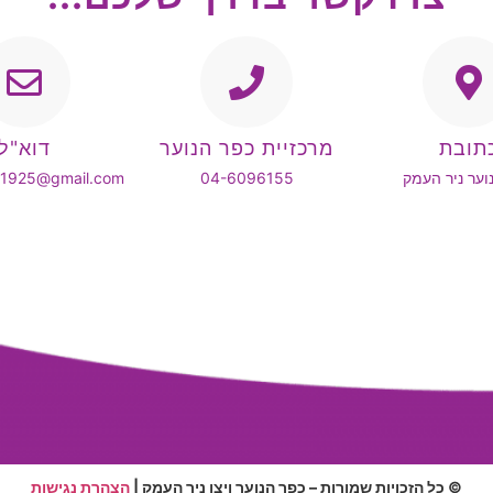
תובת
מרכזיית כפר הנוער
דוא"ל
וער ניר העמק
04-6096155
k1925@gmail.com
© כל הזכויות שמורות – כפר הנוער ויצו ניר העמק |
הצהרת נגישות