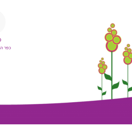
כ
כפר הנ