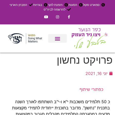
סמארט סקול
הסעות
הזמנת לוקר
בגרויות
המבחן הארצי
להרשמה לביה"ס
צרו קשר
אירוחים בכפר
ניר העמק
עדכון שבועי
משק חקלאי
הרשמה לפנימייה
פרויקט נחשון
יוני 16, 2021
כפתורי שיתוף
כ 50 תלמידים משכבות י"א ו-י"ב השתתפו לאורך השנה
בתכנית "נחשון". מדובר בתוכנית ייחודית לתמידי מקצועות
מדעים במסגרתה התלמידים מקבלים תגבור במקצועות