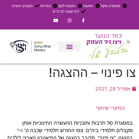
סמארט סקול
הסעות
הזמנת לוקר
בגרויות
המבחן הארצי
להרשמה לביה"ס
צרו קשר
אירוחים בכפר
ניר העמק
עדכון שבועי
משק חקלאי
הרשמה לפנימייה
צו פינוי – ההצגה!
אפריל 28, 2021
כפתורי שיתוף
במסגרת סל תרבות ותוכניות ההעשרה החינוכיות אותן
מקבלים תלמידי ביה"ס. צפו החודש תלמידי שכבה ט' ו-י'
בהצגה: "צו פינוי". מדובר בהצגה של התיאטרון הארצי לילדים