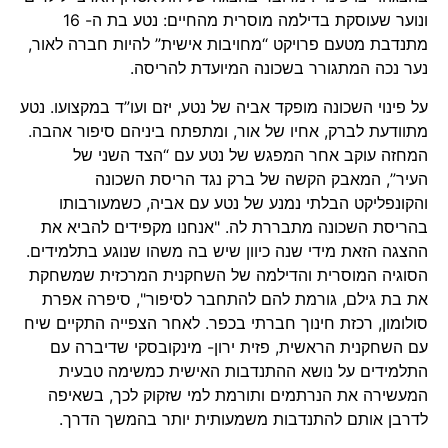
ונוער שעוסקת בדילמה מוסרית מהחיים: נטע בת ה- 16
מתנדבת מטעם פרויקט “מחויבות אישית” להיות חברה לאור,
נער נכה המתגורר בשכונה המיועדת להריסה.
על פינוי השכונה מופקד אביה של נטע, יזם ועו”ד במקצועו. נטע
מתוודעת לברק, אחיו של אור, ומתפתח ביניהם סיפור אהבה.
המחזה עוקב אחר המפגש של נטע עם “הצד השני של
העיר”, המאבק הקשה של ברק נגד הריסת השכונה
והקונפליקט הבלתי נמנע של נטע עם אביה, כשמעורבותו
בהריסת השכונה מתבררת לה. "אנחנו מקפידים להביא את
ההצגה הזאת מידי שנה כיוון שיש בה משהו שנוגע בתלמידים.
הסוגיה המוסרית והדילמה של השחקנית המרכזית שמשחקת
את בת גילם, גורמת להם להתחבר לסיפור", סיפרה אפרת
סולומון, רכזת חינוך חברתי בכפר. לאחר הצפייה התקיים שיח
עם השחקנית הראשית, פזית ירון- מינקובסקי שדיברה עם
התלמידים על נושא ההתנדבות האישית כמשימה טבעית
המעשירה את הנרתמים ותורמת למי שזקוק לכך, בשאיפה
לדרבן אותם להתנדבות משמעותית יותר בהמשך הדרך.