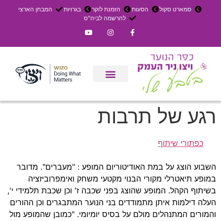
סמארט סקול
הסעות
הזמנת לוקר
בגרויות
המבחן הארצי
להרשמה לביה"ס
צרו קשר
אירוחים בכפר
ניר העמק
עדכון שבועי
משק חקלאי
הרשמה לפנימייה
רגע של תרבות
כפתורי שיתוף
השבוע הוצג על במת האודיטוריום המופע : "מעברים". מדובר
במופע תיאטרלי מקורי הבנוי מקטעי משחק ואימפרוביזציה
בשיתוף הקהל. המופע שהוצג בפני שכבה ז' וכן שכבת תלמידי י',
העלה דילמות איתן מתמודדים בני הנוער המתבגרים וכן ההורים
והמורים המתנהלים מולם על בסיס יומיומי. "כמובן שהמופע מול