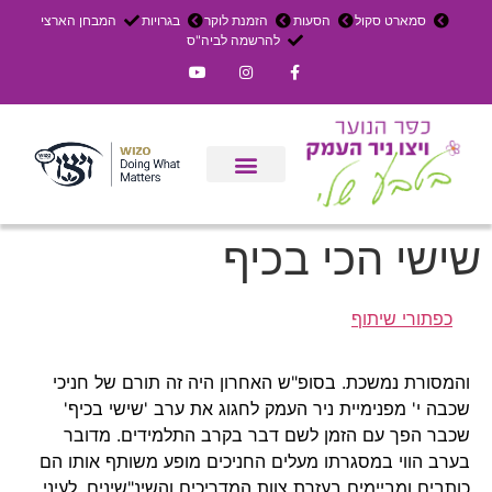
סמארט סקול
הסעות
הזמנת לוקר
בגרויות
המבחן הארצי
להרשמה לביה"ס
צרו קשר
אירוחים בכפר
ניר העמק
עדכון שבועי
משק חקלאי
הרשמה לפנימייה
שישי הכי בכיף
כפתורי שיתוף
והמסורת נמשכת. בסופ"ש האחרון היה זה תורם של חניכי
שכבה י' מפנימיית ניר העמק לחגוג את ערב 'שישי בכיף'
שכבר הפך עם הזמן לשם דבר בקרב התלמידים. מדובר
בערב הווי במסגרתו מעלים החניכים מופע משותף אותו הם
כותבים ומביימים בעזרת צוות המדריכים והשינ"שינים. לעיני