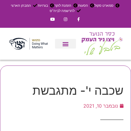
סמארט סקול
הסעות
הזמנת לוקר
בגרויות
המבחן הארצי
להרשמה לביה"ס
צרו קשר
אירוחים בכפר
ניר העמק
עדכון שבועי
משק חקלאי
הרשמה לפנימייה
שכבה י'- מתגבשת
נובמבר 10, 2021