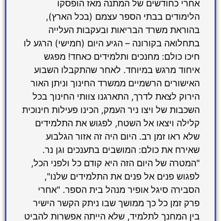
אחרי כחודשים של המתנה מאז הופסקו
הלימודים בבתי הספר עצמם (בכל הארץ),
בהוראת משרד הבריאות ובעקבות העלייה
בתחלואה בקורונה – הגיע היום (חמישי) הרגע לו
חיכו כולם: מחנכים ותלמידים כאחד! מפגש
איחוד מרגש במיוחד. לאחר שהתקבלו השבוע
האישורים הרשמיים ממשרד החינוך וניתן האור
הירוק לצאת לדרך, התארגנו צוותי החינוך בכל
השכבות של ויצו ניר העמק, הכינו פעילות חינוכית
קלילה ויצאו אל השטח, לפגוש את התלמידים
שלא ראו זמן רב. היום היה זה אזור הגלבוע
שאירח את כולם: המושבים בתענכים וגן נר.
"המטרה של היום הזה היא קודם כל ולפני הכל,
לפגוש פנים אל פנים את התלמידים שלנו",
הסבירה סיגל אופיר מנהל בית הספר. "אחרי
פרק זמן כל כך ממושך שבו ניתק הקשר הישיר
בין המחנך לתלמיד, שלא הייתה אפשרות להביט