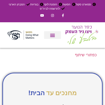
סמארט סקול
הסעות
הזמנת לוקר
בגרויות
המבחן הארצי
להרשמה לביה"ס
צרו קשר
אירוחים בכפר
ניר העמק
עדכון שבועי
משק חקלאי
הרשמה לפנימייה
כפתורי שיתוף
מחנכים עד
הבית!