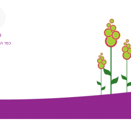
כ
כפר הנ