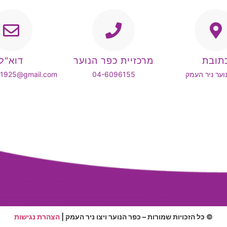
תובת
מרכזיית כפר הנוער
דוא"ל
וער ניר העמק
04-6096155
k1925@gmail.com
© כל הזכויות שמורות – כפר הנוער ויצו ניר העמק |
הצהרת נגישות